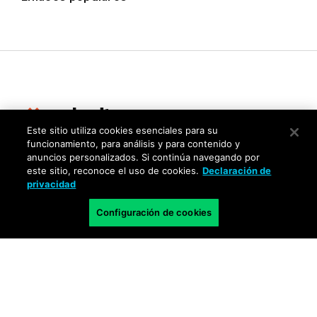
Este sitio utiliza cookies esenciales para su
funcionamiento, para análisis y para contenido y
Privacidad
anuncios personalizados. Si continúa navegando por
este sitio, reconoce el uso de cookies.
Declaración de
Centro de confianza
privacidad
Términos de uso
Configuración de cookies
Documentos
Copyright © 2026 Palo Alto Networks. Todos los derechos
reservados.
ES